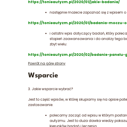
https://tonieautyzm.pl/2020/01/jakie-badania/
następnie możecie zapoznać się z wpisem o 
https://tonieautyzm.pl/2020/01/badania-moczu-o
i ostatni wpis dotyczący badań, który polec
stopień zaawansowania i do analizy tego bad
zbyt wielu:
https://tonieautyzm.pl/2020/02/badanie-panelu-
Powrót na górę strony
Wsparcie
3. Jakie wsparcie wybrać?
Jest to część wpisów, w której skupiamy się na opisie p
zastosowanie.
polecamy zacząć od wpisu w którym postar
autyzmu. Jest to duża dawka wiedzy pokaz
kierunków badań i leczenia.