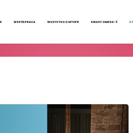
E
WSPÓŁPRACA
WSZYSTKO O MTHFR​
KWASY OMEGA-3
S