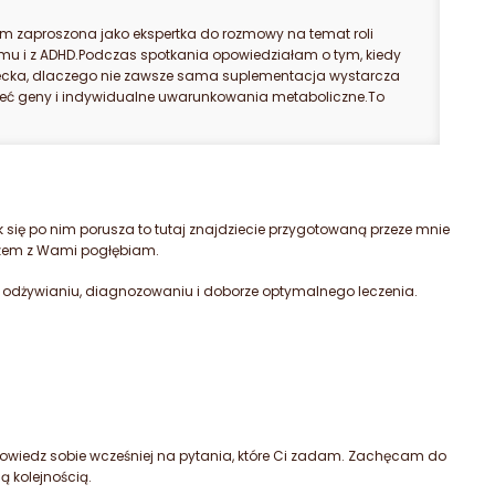
Zapr
m zaproszona jako ekspertka do rozmowy na temat roli
orga
mu i z ADHD.Podczas spotkania opowiedziałam o tym, kiedy
webi
ecka, dlaczego nie zawsze sama suplementacja wystarcza
wpły
eć geny i indywidualne uwarunkowania metaboliczne.To
poru
jak się po nim porusza to tutaj znajdziecie przygotowaną przeze mnie
 razem z Wami pogłębiam.
 odżywianiu, diagnozowaniu i doborze optymalnego leczenia.
odpowiedz sobie wcześniej na pytania, które Ci zadam. Zachęcam do
 kolejnością.