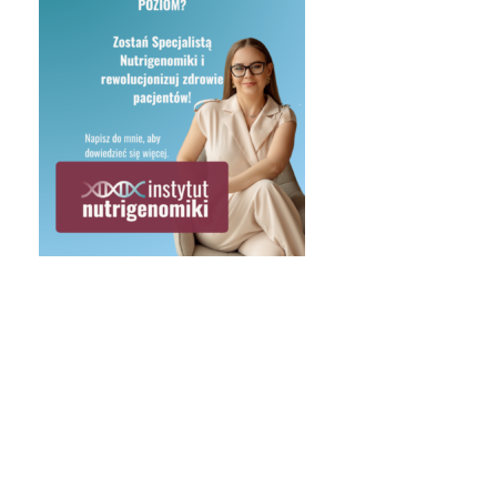
6 marca 2026
wartek (02.04.26) godzina 20:00 – Rol
ega-3 w spektrum autyzmu i ADHD