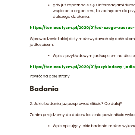
gdy już zapoznacie się z informacjami tłu
wspierania organizmu, to zachęcam do przybl
dalszego działania:
https://tonieautyzm.pl/2020/01/od-czego-zaczac-
Wprowadzenie takiej diety może wydawać się dość sko
jadłospisem.
Wpis z przykładowym jadłospisem na diecie 
https://tonieautyzm.pl/2020/01/przykladowy-jadlo
Powrót na górę strony
Badania
2. Jakie badania już przeprowadziliście? Co dalej?
Zanim przejdziemy do doboru leczenia powinniście wykon
Wpis opisujący jakie badania można wykona