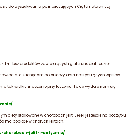
rzędzie do wyszukiwania po interesujących Cię tematach czy
.
tzn. bez produktów zawierających gluten, nabiał i cukier.
zastanawiacie to zachęcam do przeczytania następujących wpisów:
a tak wielkie znaczenie przy leczeniu. To co wydaje nam się
zenie/
ym diety stosowane w chorobach jelit. Jeżeli jesteście na początku
orób ma podłoże w chorych jelitach.
w-chorobach-jelit-i-autyzmie/