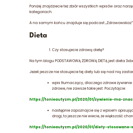
Poniżej znajdziecie też zbiór wszystkich wpisów oraz na
kategoriach.
A na samym końcu znajduje się podcast „Zdrowowskaz”
Dieta
Czy stosujecie zdrową dietę?
Na tym blogu PODSTAWOWĄ ZDROWĄ DIETĄ jest dieta 3xbez: 
Jeżeli jeszcze nie stosujecie tej diety lub się nad nią 
wpis tłumaczący, dlaczego zdrowe żywienie m
zdrowe, nie zawsze takie jest. Poczytajcie:
https://tonieautyzm.pl/2020/01/zywienie-ma-znac
następnie zapoznajcie się z wpisem opisując
drogi, to jeszcze nie wiecie, że większość ch
https://tonieautyzm.pl/2020/01/diety-stosowane-