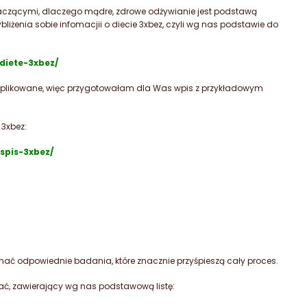
maczącymi, dlaczego mądre, zdrowe odżywianie jest podstawą
iżenia sobie infomacjii o diecie 3xbez, czyli wg nas podstawie do
diete-3xbez/
mplikowane, więc przygotowałam dla Was wpis z przykładowym
3xbez:
spis-3xbez/
ać odpowiednie badania, które znacznie przyśpieszą cały proces.
ć, zawierający wg nas podstawową listę: