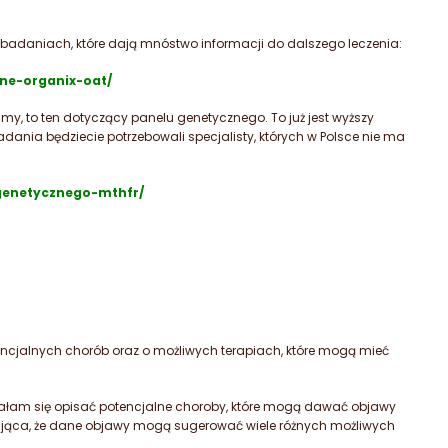
badaniach, które dają mnóstwo informacji do dalszego leczenia:
ne-organix-oat/
amy, to ten dotyczący panelu genetycznego. To już jest wyższy
ania będziecie potrzebowali specjalisty, których w Polsce nie ma
genetycznego-mthfr/
otencjalnych chorób oraz o możliwych terapiach, które mogą mieć
ałam się opisać potencjalne choroby, które mogą dawać objawy
ująca, że dane objawy mogą sugerować wiele różnych możliwych