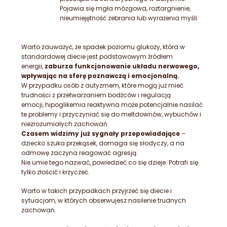
Pojawia się mgła mózgowa, roztargnienie,
nieumiejętność zebrania lub wyrażenia myśli.
Warto zauważyć, że spadek poziomu glukozy, która w
standardowej diecie jest podstawowym źródłem
energii,
zaburza funkcjonowanie układu nerwowego,
wpływając na sferę poznawczą i emocjonalną.
W przypadku osób z autyzmem, które mogą już mieć
trudności z przetwarzaniem bodźców i regulacją
emocji,
hipoglikemia
reaktywna może potencjalnie nasilać
te problemy i przyczyniać się do meltdownów, wybuchów i
niezrozumiałych zachowań.
Czasem widzimy już sygnały przepowiadające
–
dziecko szuka przekąsek, domaga się słodyczy, a na
odmowę zaczyna reagować agresją.
Nie umie tego nazwać, powiedzieć co się dzieje. Potrafi się
tylko złościć i krzyczeć.
Warto w takich przypadkach przyjrzeć się diecie i
sytuacjom, w których obserwujesz nasilenie trudnych
zachowań.