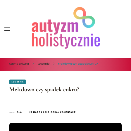
Autyzm Holistycznie
Autyzm Holistycznie
Strona główna
Leczenie
Meltdown czy spadek cukru?
LECZENIE
Meltdown czy spadek cukru?
Autor:
OLA
28 MARCA 2025
DODAJ KOMENTARZ