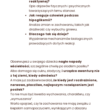
reaktywnej?
Opis objawów fizycznych i psychicznych
towarzyszących temu stanowi.
Jak reaguje człowiek podczas
hipoglikemii?
Analiza zmian w zachowaniu, takich jak
drażliwość czy wybuchy gniewu.
Dlaczego tak się dzieje?
Wyjaśnienie mechanizmów biologicznych
prowadzących do tych reakcji.
Obserwujesz u swojego dziecka
nagłe napady
wściekłości
, szczególnie chwilę po słodkim posiłku?
Albo domaga się cukru, słodyczy,
i urządza awanturę nie
z tej ziemi, kiedy odmówisz?
A może już zaobserwowałaś,
że kiedy jest rozdrażnione,
nerwowe, płaczliwe, najlepszym rozwiązaniem jest
posiłek?
To nie musi być kwestia wychowania, charakteru, czy
„wymuszania”.
Warto spojrzeć, czy te zachowania nie mają związku z
kiepskim samopoczuciem, wynikającym z obszaru