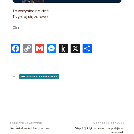
To wszystko na dziś.
Trzymaj się zdrowo!
Ola
Facebook
Copy
Gmail
Messenger
Push
X
Share
Link
to
Kindle
TAGI:
HIPOGLIKEMIA REAKTYWNA
POPRZEDNI ARTYKUŁ
NASTĘPNY ARTYKUŁ
Dni Świadomości Autyzmu 2025
Niepokój i lęki – praktyczne podejście i
wskazówki