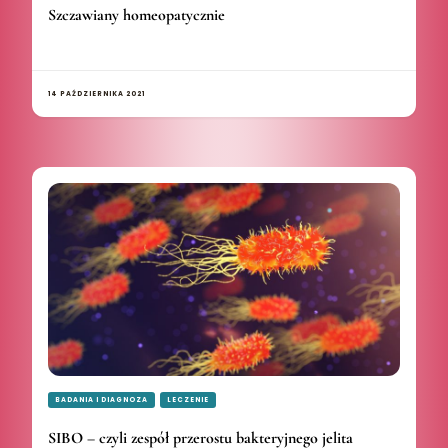
Szczawiany homeopatycznie
14 PAŹDZIERNIKA 2021
BADANIA I DIAGNOZA
LECZENIE
SIBO – czyli zespół przerostu bakteryjnego jelita