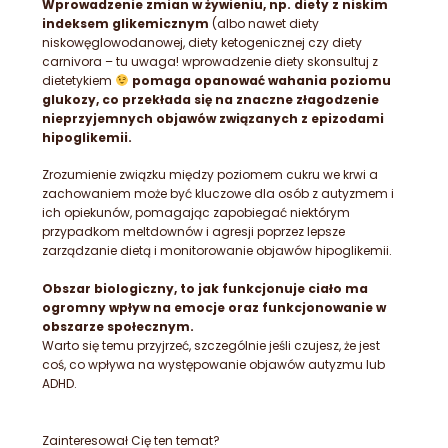
Wprowadzenie zmian w żywieniu, np. diety z niskim
indeksem glikemicznym
(albo nawet diety
niskowęglowodanowej, diety ketogenicznej czy diety
carnivora – tu uwaga! wprowadzenie diety skonsultuj z
dietetykiem
pomaga opanować wahania poziomu
glukozy, co przekłada się na znaczne złagodzenie
nieprzyjemnych objawów związanych z epizodami
hipoglikemii.
Zrozumienie związku między poziomem cukru we krwi a
zachowaniem może być kluczowe dla osób z autyzmem i
ich opiekunów, pomagając zapobiegać niektórym
przypadkom meltdownów i agresji poprzez lepsze
zarządzanie dietą i monitorowanie objawów hipoglikemii.
Obszar biologiczny, to jak funkcjonuje ciało ma
ogromny wpływ na emocje oraz funkcjonowanie w
obszarze społecznym.
Warto się temu przyjrzeć, szczególnie jeśli czujesz, że jest
coś, co wpływa na występowanie objawów autyzmu lub
ADHD.
Zainteresował Cię ten temat?