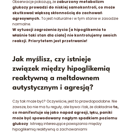
Obserwacje pokazują, że
zaburzony metabolizm
glukozy prowadzi do niskiej samokontroli, co może
skutkować większą skłonnością do zachowań
agresywnych.
To jest naturalne i w tym stanie w zasadzie
normalne.
W sytuacji zagrożenia życia (a
hipoglikemia
to
właśnie taki stan dla ciała) nie kontrolujemy swoich
reakcji. Priorytetem jest przetrwanie!
Jak myślisz, czy istnieje
związek między hipoglikemią
reaktywną a meltdownem
autystycznym i agresją?
Czy tak może być? Oczywiście, jest to prawdopodobne. Nie
zawsze, bo nie ma tu reguły, ale bywa i tak, że dokładnie
to,
co manifestuje się jako napad agresji, lęku, paniki
może być spowodowany nagłym spadkiem poziomu
glukozy
. Istnieją interesujące powiązania między
hipoglikemią reaktywną a zachowaniami