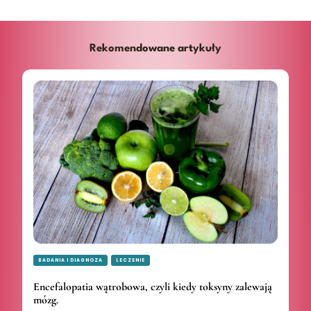
Rekomendowane artykuły
BADANIA I DIAGNOZA
LECZENIE
Encefalopatia wątrobowa, czyli kiedy toksyny zalewają
mózg.