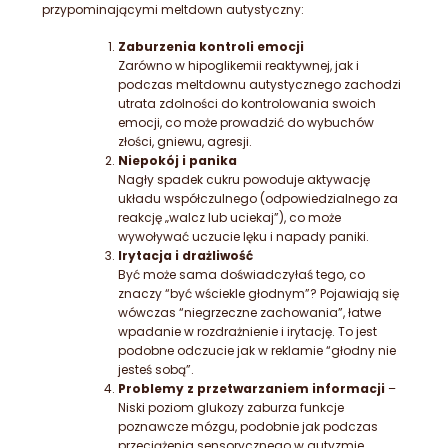
przypominającymi meltdown autystyczny:
Zaburzenia kontroli emocji
Zarówno w hipoglikemii reaktywnej, jak i
podczas meltdownu autystycznego zachodzi
utrata zdolności do kontrolowania swoich
emocji, co może prowadzić do wybuchów
złości, gniewu, agresji.
Niepokój i panika
Nagły spadek cukru powoduje aktywację
układu współczulnego (odpowiedzialnego za
reakcję „walcz lub uciekaj”), co może
wywoływać uczucie lęku i napady paniki.
Irytacja i drażliwość
Być może sama doświadczyłaś tego, co
znaczy “być wściekle głodnym”? Pojawiają się
wówczas “niegrzeczne zachowania”, łatwe
wpadanie w rozdrażnienie i irytację. To jest
podobne odczucie jak w reklamie “głodny nie
jesteś sobą”.
Problemy z przetwarzaniem informacji
–
Niski poziom glukozy zaburza funkcje
poznawcze mózgu, podobnie jak podczas
przeciążenia sensorycznego w autyzmie.