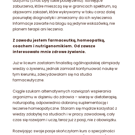
autyzmu (choć były takie podejrzenia). Istniejące
zaburzenia, które mieszczą się w granicach spektrum, są
objawami zakażeń, które wykrywamy w toku coraz dalej
posuniętej diagnostyki i zmierzamy do ich wyleczenia.
Informacje zawarte na blogu są jedynie wskazówką, nie
planem terapii ani leczenia.
Z zawodu jestem farmaceutką, homeopatką,
coachem i nutrigenomikiem. Od zawsze
interesowało mnie zdrowe żywienie.
Już w liceum zostałam finalistką ogólnopolskiej olimpiady
wiedzy o żywieniu, jednak zamiast kontynuować naukę w
tym kierunku, zdecydowałam się na studia
farmaceutyczne.
Ciągle szukam alternatywnych rozwiązań wspierania
organizmu w dążeniu do zdrowia – wierzę w dietoterapię,
naturopatię, odpowiednio dobraną suplementację i
leczenie homeopatyczne. Staram się mądrze korzystać z
wiedzy zdobytej na studiach i w pracy zawodowej, cały
czas się rozwijam i uczę, teraz już z pasji, nie z obowiązku.
Rozwijając swoje pasje skończyłam kurs o specjalności