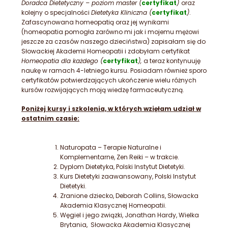
Doradca Dietetyczny – poziom master (
certyfikat
)
oraz
kolejny o specjalności
Dietetyka Kliniczna (
certyfikat
)
.
Zafascynowana homeopatią oraz jej wynikami
(homeopatia pomogła zarówno mi jak i mojemu mężowi
jeszcze za czasów naszego dzieciństwa) zapisałam się do
Słowackiej Akademii Homeopatii i zdobyłam certyfikat
Homeopatia dla każdego (
certyfikat
),
a teraz kontynuuję
naukę w ramach 4-letniego kursu. Posiadam również sporo
certyfikatów potwierdzających ukończenie wielu różnych
kursów rozwijających moją wiedzę farmaceutyczną.
Poniżej kursy i szkolenia, w których wzięłam udział w
ostatnim czasie:
Naturopata – Terapie Naturalne i
Komplementarne, Zen Reiki – w trakcie.
Dyplom Dietetyka, Polski Instytut Dietetyki.
Kurs Dietetyki zaawansowany, Polski Instytut
Dietetyki.
Zranione dziecko, Deborah Collins, Słowacka
Akademia Klasycznej Homeopatii.
Węgiel i jego związki, Jonathan Hardy, Wielka
Brytania, Słowacka Akademia Klasycznej