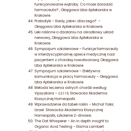
funkcjonowanie wątroby. Co może doradzić
farmaceuta? , Okręgowa Izba Aptekarska w
Krakowie.
Probiotyki – Kiedy, jakie i dlaczego? –
Okręgowa Izba Aptekarska w Krakowie.
Leki roślinne o działaniu na ośrodkowy układ
nerwowy, Okręgowa Izba Aptekarska w
Krakowie.
Sympozjum
szkoleniowe – Funkcje farmaceuty
w interdyscyplinarnej opiece medycznej nad
pacjentem z chorobą nowotworową, Okręgowa
Izba
Aptekarska w Krakowie.
Sympozjum
szkoleniowe – Efektywna
komunikacja w pracy farmaceuty – Okręgowa
Izba Aptekarska w Krakowie.
Metoda leczenia ostrych chorób według
Vijayakara – cz.I i II, Słowacka Akademia
Klasycznej Homeopatii.
Wprowadzenie do tabeli roślin – Michal Yakir,
Izrael. Słowacka Akademia Klasycznej
Homeopatii, szkolenie 2-dniowe.
The Oat Whisperer – An in depth insight to
Organic Acid Testing – Elisma Lambert.