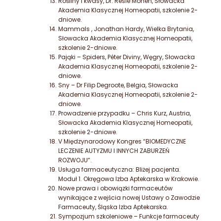
Rośliny i kwasy, Dr. Resie Monen,
Słowacka
Akademia Klasycznej Homeopatii, szkolenie 2-
dniowe.
Mammals , Jonathan Hardy, Wielka Brytania,
Słowacka Akademia Klasycznej Homeopatii,
szkolenie 2-dniowe.
Pająki – Spiders, Péter Diviny, Węgry,
Słowacka
Akademia Klasycznej Homeopatii, szkolenie 2-
dniowe.
Sny – Dr Filip Degroote, Belgia, Słowacka
Akademia Klasycznej Homeopatii, szkolenie 2-
dniowe.
Prowadzenie przypadku – Chris Kurz, Austria,
Słowacka Akademia Klasycznej Homeopatii,
szkolenie 2-dniowe.
V Międzynarodowy Kongres “BIOMEDYCZNE
LECZENIE AUTYZMU I INNYCH ZABURZEŃ
ROZWOJU”.
Usługa farmaceutyczna: Bliżej pacjenta.
Moduł 1. Okręgowa Izba Aptekarska w Krakowie.
Nowe prawa i obowiązki farmaceutów
wynikające z wejścia nowej Ustawy o Zawodzie
Farmaceuty, Śląska Izba Aptekarska.
Sympozjum szkoleniowe – Funkcje farmaceuty