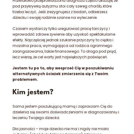
Prawidłowo przeprowadzona diagnoza często ukazuje, że
pod przykrywką autyzmu stoi cały szereg chorób, które
trzeba leczyć. Jeśli zrezygnujesz z badań, odbierzesz
dziecku i swojej rodzinie szanse na wyleczenie.
Czasem wystarczy tylko uregulować pracę tarczycy i
wprowadzić zdrowe żywienie aby uzyskać spektakularne
efekty. Najczęściej jednak szukanie przyczyny to ciężka i
mozolna praca, wymagająca od rodzica ogromnego
zaangażowania, także finansowego. To droga pod prąd,
lecz wierzę, że cel warty jest największych poświęceń.
Jestem tu po to, aby wesprzeć Cię w poszukiwaniu
alternatywnych ścieżek zmierzenia się z Twoim
problemem.
Kim jestem?
Sama jestem poszukującą mamą i zapraszam Cię do
dzielenia się swoimi doświadczeniami w diagnozowaniu i
leczeniu Twojego dziecka.
Dla jasności – moje dziecko nie ma i nigdy nie miało