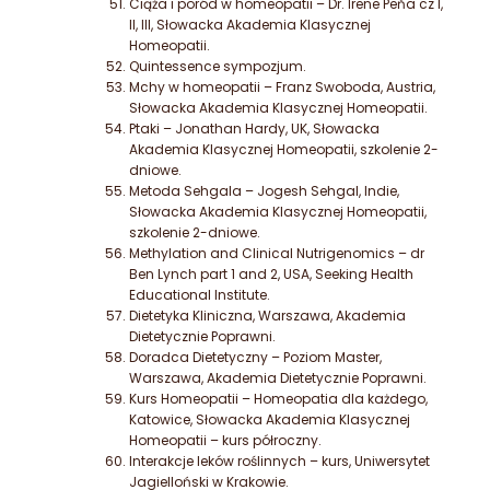
Ciąża
i poród w homeopatii – Dr. Irene Peňa cz I,
II, III, Słowacka Akademia Klasycznej
Homeopatii.
Quintessence sympozjum.
Mchy
w homeopatii – Franz Swoboda, Austria,
Słowacka Akademia Klasycznej Homeopatii.
Ptaki – Jonathan Hardy, UK, Słowacka
Akademia Klasycznej Homeopatii, szkolenie 2-
dniowe.
Metoda Sehgala – Jogesh Sehgal, Indie,
Słowacka Akademia Klasycznej
Homeopatii,
szkolenie 2-dniowe.
Methylation and Clinical Nutrigenomics – dr
Ben Lynch part 1 and 2, USA, Seeking Health
Educational Institute.
Dietetyka Kliniczna, Warszawa, Akademia
Dietetycznie Poprawni.
Doradca Dietetyczny – Poziom Master,
Warszawa, Akademia Dietetycznie Poprawni.
Kurs Homeopatii – Homeopatia dla każdego,
Katowice, Słowacka Akademia Klasycznej
Homeopatii – kurs półroczny.
Interakcje leków roślinnych – kurs, Uniwersytet
Jagielloński w Krakowie.