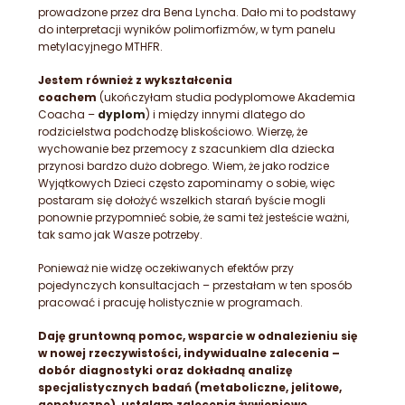
prowadzone przez dra Bena Lyncha. Dało mi to podstawy
do interpretacji wyników polimorfizmów, w tym panelu
metylacyjnego MTHFR.
Jestem również z wykształcenia
coachem
(ukończyłam studia podyplomowe Akademia
Coacha –
dyplom
) i między innymi dlatego do
rodzicielstwa podchodzę bliskościowo. Wierzę, że
wychowanie bez przemocy z szacunkiem dla dziecka
przynosi bardzo dużo dobrego. Wiem, że jako rodzice
Wyjątkowych Dzieci często zapominamy o sobie, więc
postaram się dołożyć wszelkich starań byście mogli
ponownie przypomnieć sobie, że sami też jesteście ważni,
tak samo jak Wasze potrzeby.
Ponieważ nie widzę oczekiwanych efektów przy
pojedynczych konsultacjach – przestałam w ten sposób
pracować i pracuję holistycznie w programach.
Daję gruntowną pomoc, wsparcie w odnalezieniu się
w nowej rzeczywistości, indywidualne zalecenia –
dobór diagnostyki oraz dokładną analizę
specjalistycznych badań (metaboliczne, jelitowe,
genetyczne), ustalam zalecenia żywieniowe,