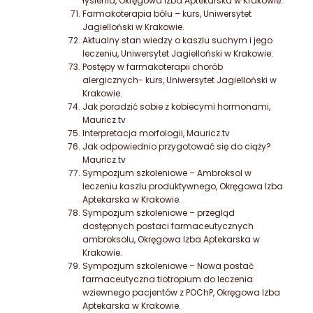
łysienia, Okręgowa Izba Aptekarska w Krakowie.
Farmakoterapia bólu – kurs, Uniwersytet
Jagielloński w Krakowie.
Aktualny stan wiedzy o kaszlu suchym i jego
leczeniu, Uniwersytet Jagielloński w Krakowie.
Postępy w farmakoterapii chorób
alergicznych- kurs, Uniwersytet Jagielloński w
Krakowie.
Jak poradzić sobie z kobiecymi hormonami,
Mauricz.tv
Interpretacja morfologii, Mauricz.tv
Jak odpowiednio przygotować się do ciąży?
Mauricz.tv
Sympozjum szkoleniowe – Ambroksol w
leczeniu kaszlu produktywnego,
Okręgowa Izba
Aptekarska w Krakowie.
Sympozjum szkoleniowe – przegląd
dostępnych postaci farmaceutycznych
ambroksolu,
Okręgowa Izba Aptekarska w
Krakowie.
Sympozjum szkoleniowe – Nowa postać
farmaceutyczna tiotropium do leczenia
wziewnego pacjentów z POChP, Okręgowa Izba
Aptekarska w Krakowie.