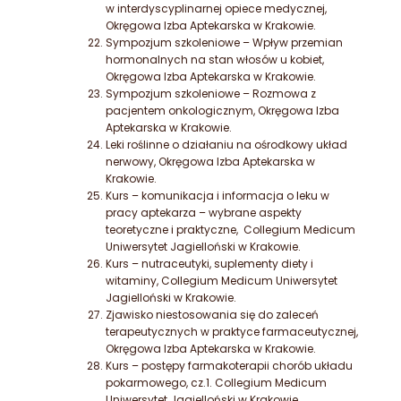
w interdyscyplinarnej opiece medycznej,
Okręgowa Izba Aptekarska w Krakowie.
Sympozjum szkoleniowe – Wpływ przemian
hormonalnych na stan włosów u kobiet,
Okręgowa Izba Aptekarska w Krakowie.
Sympozjum szkoleniowe – Rozmowa z
pacjentem onkologicznym, Okręgowa Izba
Aptekarska w Krakowie.
Leki roślinne o działaniu na ośrodkowy układ
nerwowy, Okręgowa Izba Aptekarska w
Krakowie.
Kurs – komunikacja i informacja o leku w
pracy aptekarza – wybrane aspekty
teoretyczne i praktyczne, Collegium Medicum
Uniwersytet Jagielloński w Krakowie.
Kurs – nutraceutyki, suplementy diety i
witaminy, Collegium Medicum Uniwersytet
Jagielloński w Krakowie.
Zjawisko niestosowania się do zaleceń
terapeutycznych w praktyce farmaceutycznej,
Okręgowa Izba Aptekarska w Krakowie.
Kurs – postępy farmakoterapii chorób układu
pokarmowego, cz.1. Collegium Medicum
Uniwersytet Jagielloński w Krakowie.