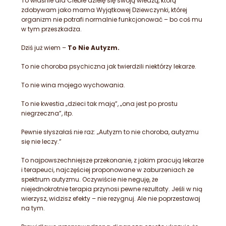
To właśnie dla Ciebie dzielę się swoją wiedzą, którą
zdobywam jako mama Wyjątkowej Dziewczynki, której
organizm nie potrafi normalnie funkcjonować – bo coś mu
w tym przeszkadza.
Dziś już wiem –
To Nie Autyzm.
To nie choroba psychiczna jak twierdzili niektórzy lekarze.
To nie wina mojego wychowania.
To nie kwestia „dzieci tak mają”, „ona jest po prostu
niegrzeczna”, itp.
Pewnie słyszałaś nie raz: „Autyzm to nie choroba, autyzmu
się nie leczy.”
To najpowszechniejsze przekonanie, z jakim pracują lekarze
i terapeuci, najczęściej proponowane w zaburzeniach ze
spektrum autyzmu. Oczywiście nie neguję, że
niejednokrotnie terapia przynosi pewne rezultaty. Jeśli w nią
wierzysz, widzisz efekty – nie rezygnuj. Ale nie poprzestawaj
na tym.