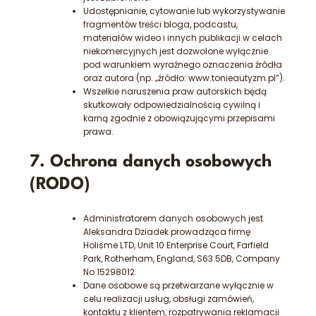
Udostępnianie, cytowanie lub wykorzystywanie
fragmentów treści bloga, podcastu,
materiałów wideo i innych publikacji w celach
niekomercyjnych jest dozwolone wyłącznie
pod warunkiem wyraźnego oznaczenia źródła
oraz autora (np. „źródło: www.tonieautyzm.pl”).
Wszelkie naruszenia praw autorskich będą
skutkowały odpowiedzialnością cywilną i
karną zgodnie z obowiązującymi przepisami
prawa.
7. Ochrona danych osobowych
(RODO)
Administratorem danych osobowych jest
Aleksandra Dziadek prowadząca firmę
Holisme LTD, Unit 10 Enterprise Court, Farfield
Park, Rotherham, England, S63 5DB, Company
No 15298012.
Dane osobowe są przetwarzane wyłącznie w
celu realizacji usług, obsługi zamówień,
kontaktu z klientem, rozpatrywania reklamacji