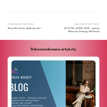
POPRZEDNI ARTYKUŁ
NASTĘPNY ARTYKUŁ
Wszystkie Strony Spektrum odc: 1
AUTYZM, ADHD, HNB – opracuj
Skuteczną Strategię Zdrowotną
Rekomendowane artykuły