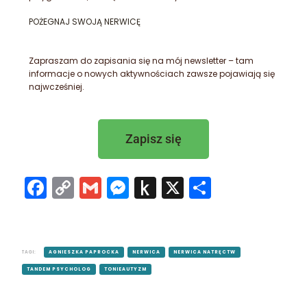
POŻEGNAJ SWOJĄ NERWICĘ
Zapraszam do zapisania się na mój newsletter – tam
informacje o nowych aktywnościach zawsze pojawiają się
najwcześniej.
Zapisz się
Facebook
Copy
Gmail
Messenger
Push
X
Share
Link
to
Kindle
TAGI:
AGNIESZKA PAPROCKA
NERWICA
NERWICA NATRĘCTW
TANDEM PSYCHOLOG
TONIEAUTYZM