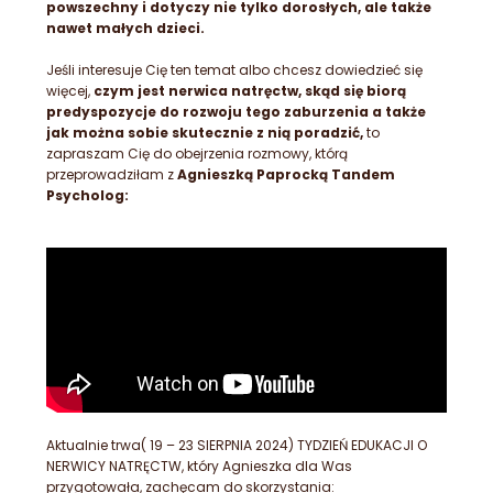
powszechny i dotyczy nie tylko dorosłych, ale także
nawet małych dzieci.
Jeśli interesuje Cię ten temat albo chcesz dowiedzieć się
więcej,
czym jest nerwica natręctw, skąd się biorą
predyspozycje do rozwoju tego zaburzenia a także
jak można sobie skutecznie z nią poradzić,
to
zapraszam Cię do obejrzenia rozmowy, którą
przeprowadziłam z
Agnieszką Paprocką Tandem
Psycholog:
Aktualnie trwa( 19 – 23 SIERPNIA 2024) TYDZIEŃ EDUKACJI O
NERWICY NATRĘCTW, który Agnieszka dla Was
przygotowała, zachęcam do skorzystania: