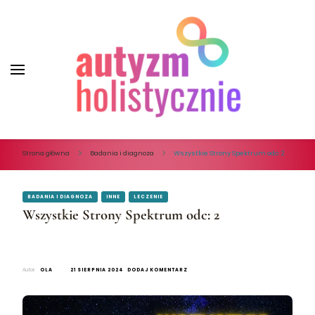
Autyzm Holistycznie
Autyzm Holistycznie
Strona główna
Badania i diagnoza
Wszystkie Strony Spektrum odc: 2
BADANIA I DIAGNOZA
INNE
LECZENIE
Wszystkie Strony Spektrum odc: 2
Autor:
OLA
21 SIERPNIA 2024
DODAJ KOMENTARZ