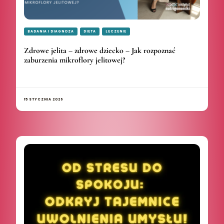
BADANIA I DIAGNOZA
DIETA
LECZENIE
Zdrowe jelita – zdrowe dziecko – Jak rozpoznać
zaburzenia mikroflory jelitowej?
15 STYCZNIA 2026