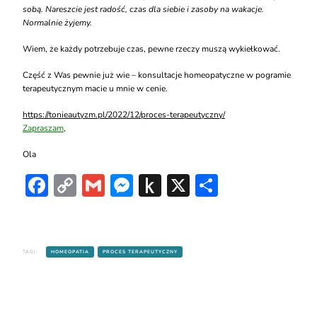
sobą.
Nareszcie jest radość, czas dla siebie i zasoby na wakacje.
Normalnie żyjemy.
Wiem, że każdy potrzebuje czas, pewne rzeczy muszą wykiełkować.
Część z Was pewnie już wie – konsultacje homeopatyczne w pogramie
terapeutycznym macie u mnie w cenie.
https://tonieautyzm.pl/2022/12/proces-terapeutyczny/
Zapraszam
,
Ola
Facebook
Copy
Gmail
Messenger
Push
X
Share
Link
to
Kindle
TAGI:
HOMEOPATIA
PROCES TERAPEUTYCZNY