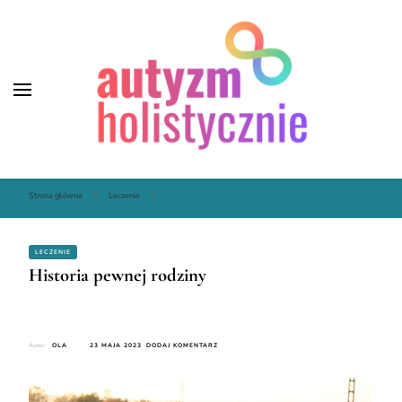
Autyzm Holistycznie
Autyzm Holistycznie
Strona główna
Leczenie
Historia pewnej rodziny
LECZENIE
Historia pewnej rodziny
DO
Autor:
OLA
23 MAJA 2023
DODAJ KOMENTARZ
HISTORIA
PEWNEJ
RODZINY