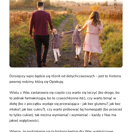
Dzisiejszy wpis będzie się różnił od dotychczasowych – jest to historia
pewnej rodziny, którą się Opiekuję.
Wielu z Was zastanawia się często czy warto się leczyć (bo drogo, bo
to jednak farmakologia, bo to czasochłonne itd.), czy warto brnąć w
dietę (bo z początku wydaje się przerażająca – jak bez glutenu?, jak bez
mleka?, jak bec cukru?), czy warto próbować tej homeopatii (bo przecież
to tylko cukier), tak można wymieniać i wymieniać – każdy z Nas ma
jakieś wątpliwości.
Wierzę, że podzielenie się tą historią będzie dla Was wartościowe.