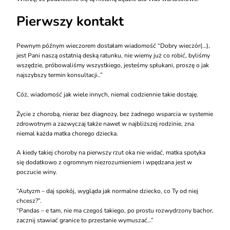
Pierwszy kontakt
Pewnym późnym wieczorem dostałam wiadomość “Dobry wieczór(…),
jest Pani naszą ostatnią deską ratunku, nie wiemy już co robić, byliśmy
wszędzie, próbowaliśmy wszystkiego, jesteśmy spłukani, proszę o jak
najszybszy termin konsultacji..”
Cóż, wiadomość jak wiele innych, niemal codziennie takie dostaję.
Życie z chorobą, nieraz bez diagnozy, bez żadnego wsparcia w systemie
zdrowotnym a zazwyczaj także nawet w najbliższej rodzinie, zna
niemal każda matka chorego dziecka.
A kiedy takiej choroby na pierwszy rzut oka nie widać, matka spotyka
się dodatkowo z ogromnym niezrozumieniem i wpędzana jest w
poczucie winy.
“Autyzm – daj spokój, wygląda jak normalne dziecko, co Ty od niej
chcesz?”.
“Pandas – e tam, nie ma czegoś takiego, po prostu rozwydrzony bachor,
zacznij stawiać granice to przestanie wymuszać…”