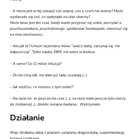
– A może jest w tej sytuacji coś więcej, coś o czym nie wiemy? Może
wydarzyło się coś, co wpłynęło na stan obecny?
Może teraz jest ten czas, kiedy warto przyjrzeć się sobie, poczytać o
psychosomatyce, psychobiologii, spróbować homeopatii, otworzyć się
na inne możliwości..
– Ale jak to? Umysł racjonalny mówi “walcz dalej, zarzynaj się, nie
odpuszczaj”. Tylko nauka, EBM, nie wierz w bzdury.
– A serce? Co Ci mówi intuicja?
– Że nie chcę tak, nie dam już rady, oszaleję (…)
– Jak myślisz, co możesz z tym zrobić?
– Na razie nic, to jeszcze nie czas (…), na razie mam jeszcze tyle rzeczy
do zrobienia(…), zbiórki, kolejne badania… Wytrzymam.
Działanie
Więc działamy dalej z planem, ustalamy diagnostykę, suplementację,
kolejne spotkanie.