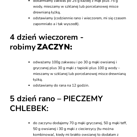
dokarmiamy zakwas po 25 g każdej z mąk plus 75 g
wody, mieszamy w szklanej lub porcelanowej misce
drewnianą łyżką,
odstawiamy (codziennie rano i wieczorem, mi się czasem
zapomniało a i tak wyszedł).
4 dzień wieczorem -
robimy
ZACZYN:
odważamy 100g zakwasu i po 30 g mąki owsianej i
gryczanej plus 30 g mąki z tapioki plus 100 g wody –
mieszamy w szklanej lub porcelanowej misce drewnianą
łyżką,
odstawiamy do rana na 12 godzin.
5 dzień rano – PIECZEMY
CHLEBEK:
do zaczynu dodajemy 70 g mąki gryczanej, 50 g mąki teff,
50 g owsianej i 30 g mąki z ciecierzycy (tu można
kombinować, kiedy mi brakło owsianej to dodałam z