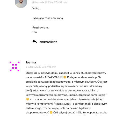
8 listopada 2023 w 17 h 52 min
Witaj,
Tylko gryczaną i owsianą.
Pozdrawiam,
Ola
ODPOWIEDZ
Joanna
1 lutego 2022 w 9 h 05 min
Dzięki Oli w naszym domu zagościł w końcu chleb bezglutenowy
na zakwasie! NA ZAKWASIE!
Podejmowałam wiele prób
zrobienia zakwasu bezglutenowego, z miernym skutkiem. Ola jest
wspaniałą osobą, podzieliła się zakwasem i od kilku dni mamy
swój własny wymarzony chleb w domowym zaciszu! Syn z
licznymi alergiami zajada mówiąc, „mamo, przeszłaś samą siebie”
Kto ma w domu dziecko na specjalnym żywieniu, wie jakiej
miary to komplement! Przepis super, ja zamiast mąki z ciecierzycy
dałam sorgo, trochę więcej soli, na pewno będziemy
eksperymentować
Cóż więcej dodać – Ola to wspaniała osoba