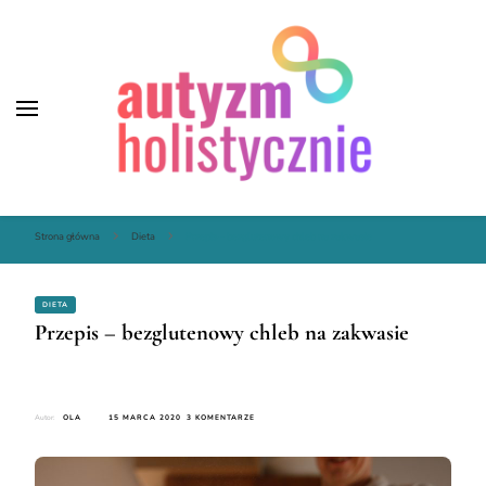
Autyzm Holistycznie
Autyzm Holistycznie
Strona główna
Dieta
Przepis – bezglutenowy chleb na zakwasie
DIETA
Przepis – bezglutenowy chleb na zakwasie
DO
Autor:
OLA
15 MARCA 2020
3 KOMENTARZE
PRZEPIS
–
BEZGLUTENOWY
CHLEB
NA