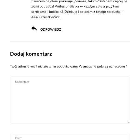
z sercem na dłoni, pokieruje, pomoże, takich osób nam więcej na
ziemi potrzeba! Profesjonalistka w każdym calu a przy tym
serdeczna i ludzka <3 Dziękuję i polecam z całego serducha –
Asia Grzeszkiewicz.
ODPOWIEDZ
Dodaj komentarz
Twój adres e-mail nie zostanie opublikowany.
Wymagane pola są oznaczone
*