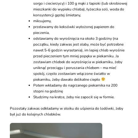
sorgo i ciecierzycy) i 100 g mąki z tapioki (lub skrobiowej
mieszkanki do wypieku chleba), łyżeczka soli, woda do
konsystencji gęstej śmietany,
miksujemy,
przelewamy do keksówki wyłożonej papierem do
pieczenia,
odstawiamy do wyrośnięcia na około 3 godziny (na
początku, kiedy zakwas jest słaby, może być potrzebne
nawet 5-6 godzin wyrastania), im lepiej chleb wyrośnie
przed pieczeniem tym mniej popęka w piekarniku. Ja
zostawiam chlebek do wyrośnięcia w piekarniku, żeby
uniknąć przeciągu i poruszania chlebem – ma mieć
spokój, często zostawiam włączone światło w
piekarniku, żeby dawało delikatne ciepło
Potem wkładamy do nagrzanego piekarnika na 200
stopni na godzinę
Studzimy na kratce, żeby nie zapocił się w formie.
Pozostały zakwas odkładamy w słoiku do uśpienia do lodówki, żeby
był już do kolejnych chlebków.