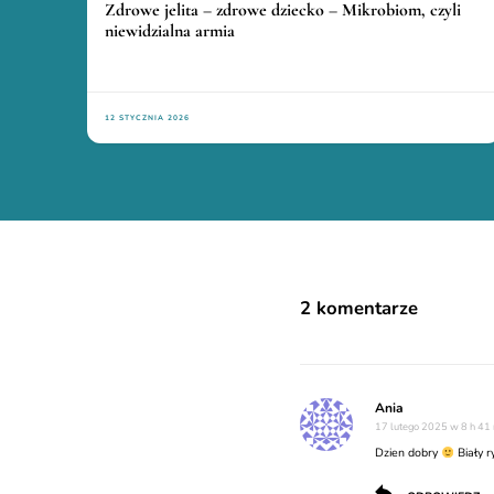
Zdrowe jelita – zdrowe dziecko – Mikrobiom, czyli
niewidzialna armia
12 STYCZNIA 2026
2 komentarze
Ania
17 lutego 2025 w 8 h 41
Dzien dobry
Biały r