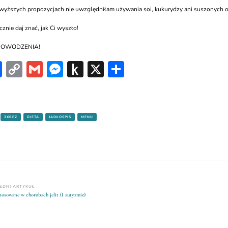
yższych propozycjach nie uwzględniłam używania soi, kukurydzy ani suszonych 
znie daj znać, jak Ci wyszło!
 POWODZENIA!
Facebook
Copy
Gmail
Messenger
Push
X
Share
Link
to
Kindle
3XBEZ
DIETA
JADŁOSPIS
MENU
igacja
EDNI ARTYKUŁ
tosowane w chorobach jelit (I autyzmie)
su