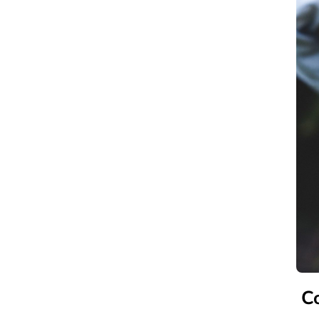
PRZYKŁADOWY
JADŁOSPIS
3XBEZ
Co