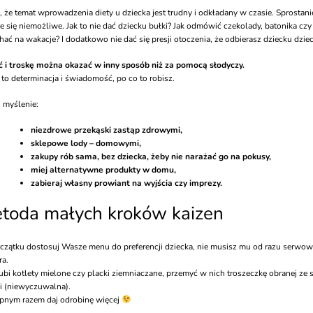
 że temat wprowadzenia diety u dziecka jest trudny i odkładany w czasie. Sprosta
e się niemożliwe. Jak to nie dać dziecku bułki? Jak odmówić czekolady, batonika czy 
hać na wakacje? I dodatkowo nie dać się presji otoczenia, że odbierasz dziecku dzie
ć i troskę można okazać w inny sposób niż za pomocą słodyczy.
 to determinacja i świadomość, po co to robisz.
 myślenie:
niezdrowe przekąski zastąp zdrowymi,
sklepowe lody – domowymi,
zakupy rób sama, bez dziecka, żeby nie narażać go na pokusy,
miej alternatywne produkty w domu,
zabieraj własny prowiant na wyjścia czy imprezy.
toda małych kroków kaizen
czątku dostosuj Wasze menu do preferencji dziecka, nie musisz mu od razu serwo
ra.
lubi kotlety mielone czy placki ziemniaczane, przemyć w nich troszeczkę obranej ze s
ii (niewyczuwalna).
pnym razem daj odrobinę więcej