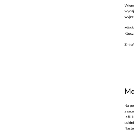
Wiem,
wydaj
wyjec
Miłoś
Klucz
Zmień
Me
Na po
z sele
Jeśli 
cukin
Nastę