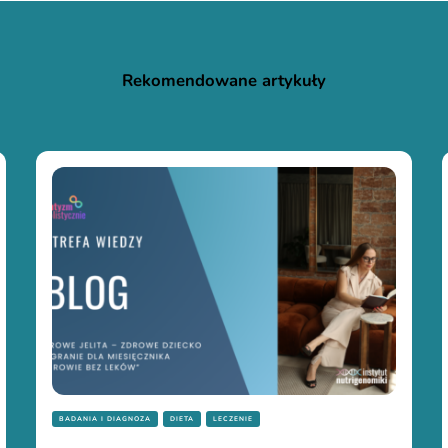
Rekomendowane artykuły
BADANIA I DIAGNOZA
DIETA
LECZENIE