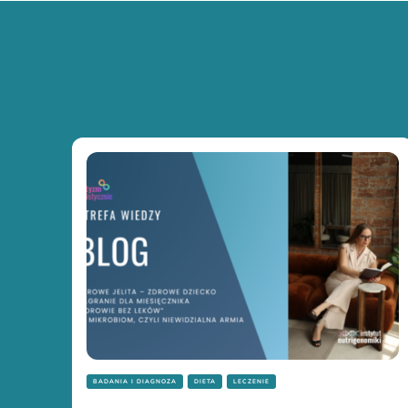
BADANIA I DIAGNOZA
DIETA
LECZENIE