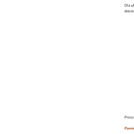
Dla u
diecie
Prosz
Pamię