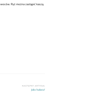
owoców. Ryż można zastąpić kaszą.
NASTĘPNY ARTYKUŁ
Jakie badania?