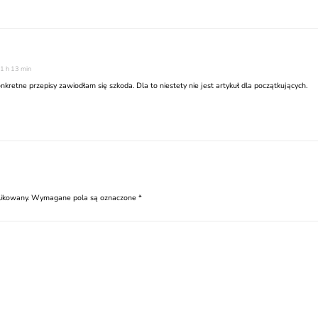
1 h 13 min
kretne przepisy zawiodłam się szkoda. Dla to niestety nie jest artykuł dla początkujących.
likowany.
Wymagane pola są oznaczone
*