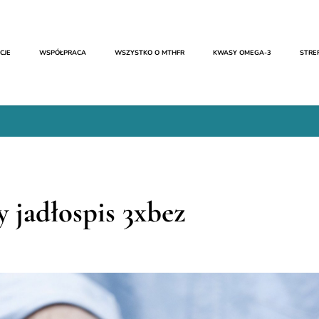
CJE
WSPÓŁPRACA
WSZYSTKO O MTHFR​
KWASY OMEGA-3
STRE
 jadłospis 3xbez