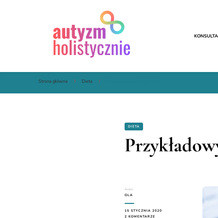
KONSULTA
Autyzm Holistycznie
Autyzm Holistycznie
Strona główna
Dieta
Przykładowy jadłospis 3xbez
DIETA
Przykładowy
Autor:
OLA
15 STYCZNIA 2020
DO
2 KOMENTARZE