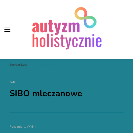
Autyzm Holistycznie
Strona główna
SIBO mleczanowe
TAG
SIBO mleczanowe
Pokazuje: 1 WYNIKI