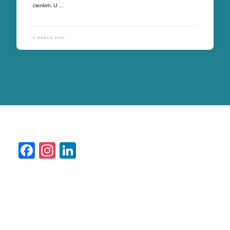
cienkim. U …
8 MARCA 2020
Facebook
Instagram
LinkedIn