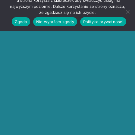
Ta strona korzysta z ciasteczek aby świadczyć usługi na
najwyższym poziomie. Dalsze korzystanie ze strony oznacza,
że zgadzasz się na ich użycie.
Zgoda
Nie wyrażam zgody
Polityka prywatności