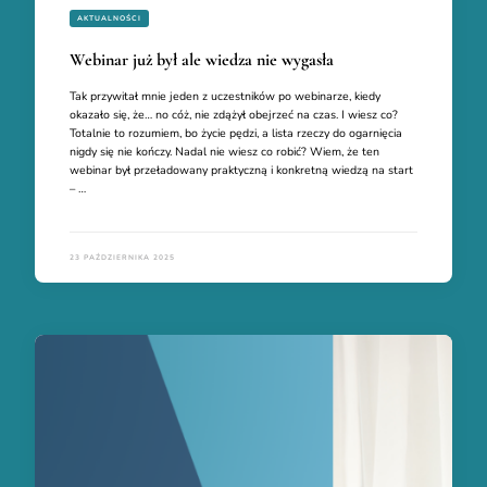
AKTUALNOŚCI
Webinar już był ale wiedza nie wygasła
Tak przywitał mnie jeden z uczestników po webinarze, kiedy
okazało się, że… no cóż, nie zdążył obejrzeć na czas. I wiesz co?
Totalnie to rozumiem, bo życie pędzi, a lista rzeczy do ogarnięcia
nigdy się nie kończy. Nadal nie wiesz co robić? Wiem, że ten
webinar był przeładowany praktyczną i konkretną wiedzą na start
– …
23 PAŹDZIERNIKA 2025