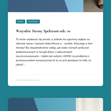
DIETA
LECZENIE
Wszystkie Strony Spektrum odc: 10
To może wydawać się proste, a jednak ma ogromny wpływ na
zdrowie nasze i naszych dzieci.Mowa o… wodzie. Dlaczego o tym
mówię? Bo niejednokrotnie widzę, jak wiele różnych prób jest
podejmowanych w terapii dzieci z zaburzeniami
neurorozwojowymi – takimi jak autyzm, ADHD czy problemy z
przetwarzaniem sensorycznym.A to co jest pomijane to fakt, że
jakość …
25 PAŹDZIERNIKA 2025