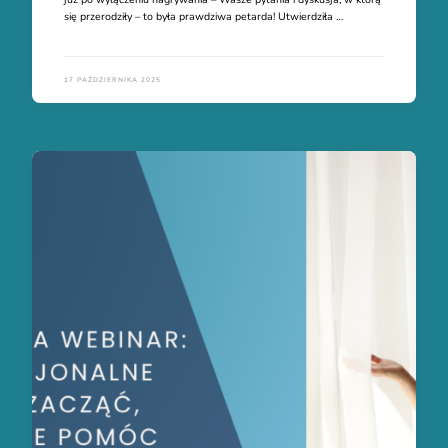
się przerodziły – to była prawdziwa petarda! Utwierdziła …
17 PAŹDZIERNIKA 2025