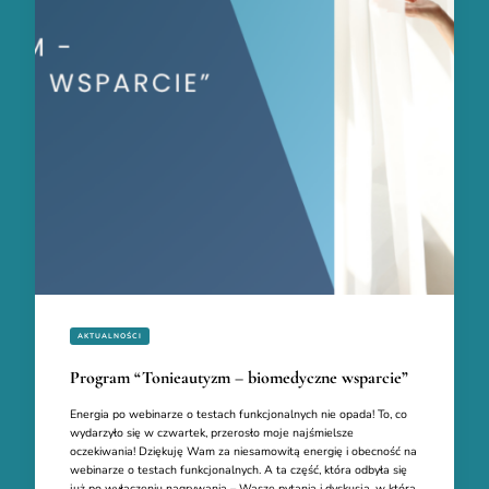
AKTUALNOŚCI
Program “Tonieautyzm – biomedyczne wsparcie”
Energia po webinarze o testach funkcjonalnych nie opada! To, co
wydarzyło się w czwartek, przerosło moje najśmielsze
oczekiwania! Dziękuję Wam za niesamowitą energię i obecność na
webinarze o testach funkcjonalnych. A ta część, która odbyła się
już po wyłączeniu nagrywania – Wasze pytania i dyskusja, w którą