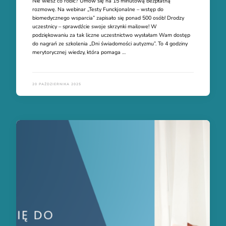
Nie wiesz co robić? Umów się na 15 minutową bezpłatną
rozmowę. Na webinar „Testy Funckjonalne – wstęp do
biomedycznego wsparcia” zapisało się ponad 500 osób! Drodzy
uczestnicy – sprawdźcie swoje skrzynki mailowe! W
podziękowaniu za tak liczne uczestnictwo wysłałam Wam dostęp
do nagrań ze szkolenia „Dni świadomości autyzmu”. To 4 godziny
merytorycznej wiedzy, która pomaga …
20 PAŹDZIERNIKA 2025