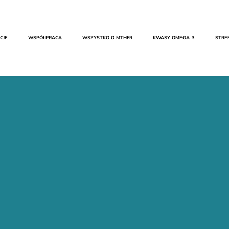
CJE
WSPÓŁPRACA
WSZYSTKO O MTHFR​
KWASY OMEGA-3
STRE