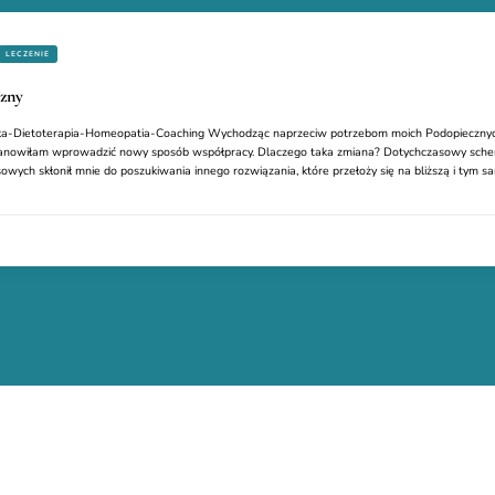
LECZENIE
czny
a-Dietoterapia-Homeopatia-Coaching Wychodząc naprzeciw potrzebom moich Podopiecznych ora
owiłam wprowadzić nowy sposób współpracy. Dlaczego taka zmiana? Dotychczasowy schema
owych skłonił mnie do poszukiwania innego rozwiązania, które przełoży się na bliższą i tym