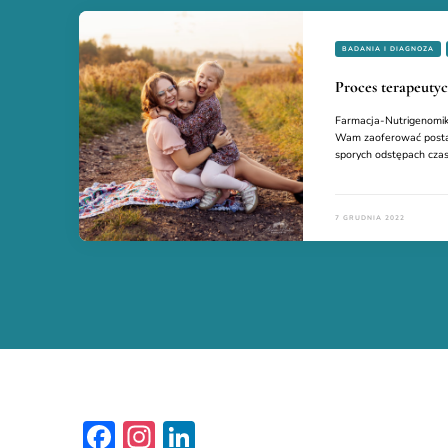
BADANIA I DIAGNOZA
Proces terapeuty
Farmacja-Nutrigenomik
Wam zaoferować postan
sporych odstępach czas
7 GRUDNIA 2022
Facebook
Instagram
LinkedIn