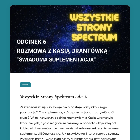
INNE
Wszystkie Strony Spektrum odc: 6
Zastanawiasz się, czy Twoje ciało dostaje wszystko, czego
potrzebuje? Czy suplementy, które przyjmujesz, rzeczywiście Ci
służą? W najnowszym odcinku rozmawiam z Kasią Urantówką,
która tak jak ja jest magistrem farmacji a ponadto ekspertką od
kobiecych hormonów.I tej rozmowie zdradzamy sekrety świadomej
suplementacji! Dowiesz się: Jak prawidłowo interpretować sygnały
wysyłane przez Twoje ciało Kiedy suplementacja jest naprawdę