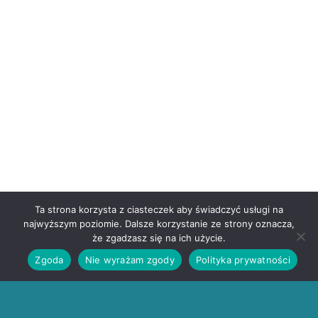
Ta strona korzysta z ciasteczek aby świadczyć usługi na
najwyższym poziomie. Dalsze korzystanie ze strony oznacza,
że zgadzasz się na ich użycie.
Zgoda
Nie wyrażam zgody
Polityka prywatności