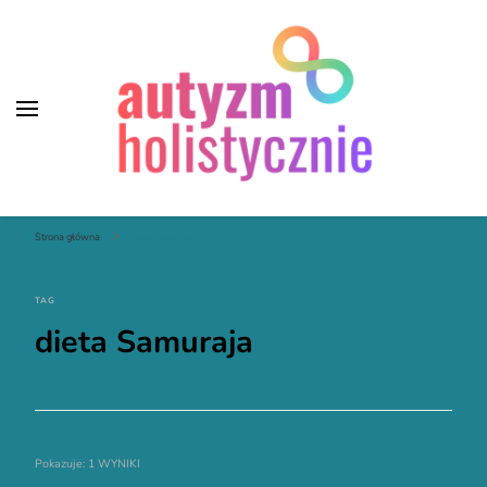
Autyzm Holistycznie
Strona główna
dieta Samuraja
TAG
dieta Samuraja
Pokazuje: 1 WYNIKI