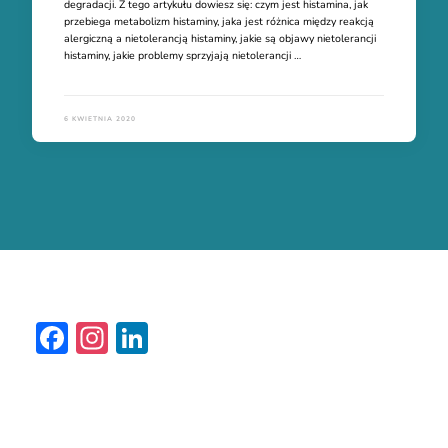
degradacji. Z tego artykułu dowiesz się: czym jest histamina, jak
przebiega metabolizm histaminy, jaka jest różnica między reakcją
alergiczną a nietolerancją histaminy, jakie są objawy nietolerancji
histaminy, jakie problemy sprzyjają nietolerancji …
6 KWIETNIA 2020
Facebook
Instagram
LinkedIn