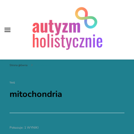
Autyzm Holistycznie
Strona główna
mitochondria
TAG
mitochondria
Pokazuje: 1 WYNIKI