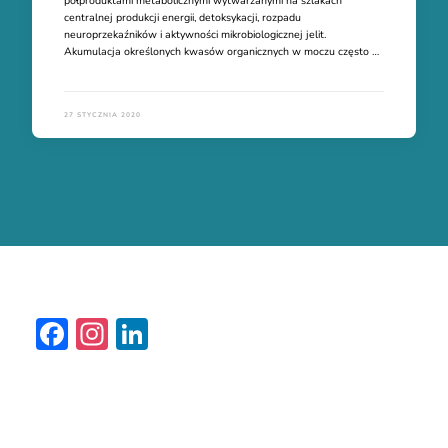
półproduktami metabolicznymi wytwarzanymi na szlakach
centralnej produkcji energii, detoksykacji, rozpadu
neuroprzekaźników i aktywności mikrobiologicznej jelit.
Akumulacja określonych kwasów organicznych w moczu często …
27 STYCZNIA 2020
Facebook
Instagram
LinkedIn