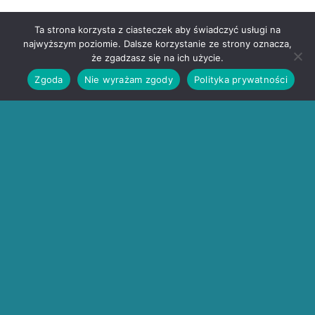
Ta strona korzysta z ciasteczek aby świadczyć usługi na
najwyższym poziomie. Dalsze korzystanie ze strony oznacza,
że zgadzasz się na ich użycie.
Zgoda
Nie wyrażam zgody
Polityka prywatności