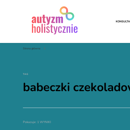
KONSULTA
Autyzm Holistycznie
Strona główna
babeczki czekoladowe
TAG
babeczki czekolad
Pokazuje: 1 WYNIKI