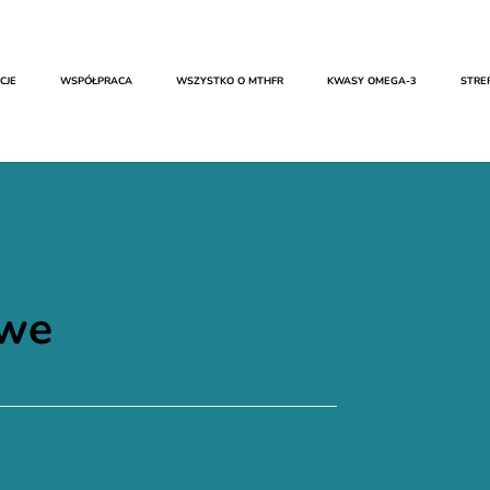
CJE
WSPÓŁPRACA
WSZYSTKO O MTHFR​
KWASY OMEGA-3
STRE
owe