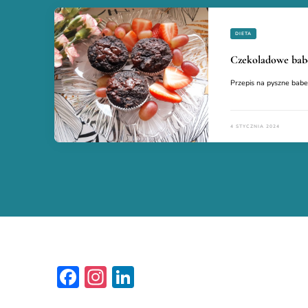
DIETA
Czekoladowe bab
Przepis na pyszne babec
4 STYCZNIA 2024
Facebook
Instagram
LinkedIn