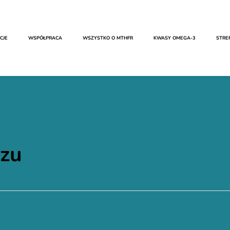
CJE
WSPÓŁPRACA
WSZYSTKO O MTHFR​
KWASY OMEGA-3
STRE
zu