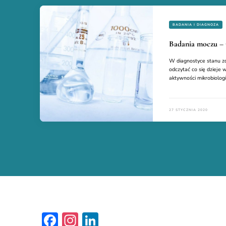
BADANIA I DIAGNOZA
Badania moczu 
W diagnostyce stanu z
odczytać co się dzieje
aktywności mikrobiolog
27 STYCZNIA 2020
Facebook
Instagram
LinkedIn