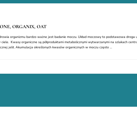
– ONE, ORGANIX, OAT
drowia organizmu bardzo ważne jest badanie moczu. Układ moczowy to podstawowa droga u
 w ciele. Kwasy organiczne są półproduktami metabolicznymi wytwarzanymi na szlakach centraln
icznej jelit. Akumulacja określonych kwasów organicznych w moczu często …