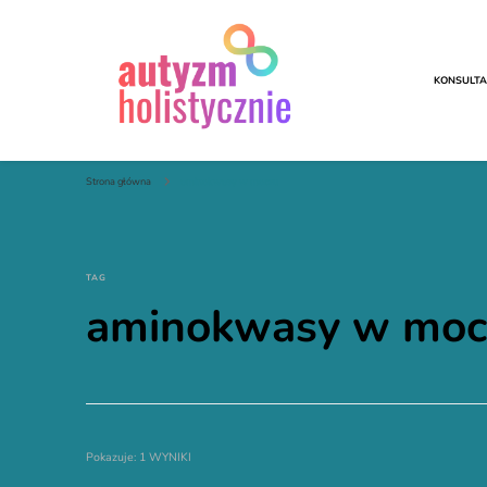
KONSULTA
Autyzm Holistycznie
Strona główna
aminokwasy w moczu
TAG
aminokwasy w moc
Pokazuje: 1 WYNIKI